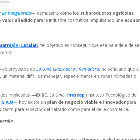
iana.
r
La Vanguardia
— demuestra cómo los
subproductos agrícolas
o valor añadido
para la industria cosmética, impulsando una
econo
 Barrajón-Catalán
, “el objetivo es conseguir que esa paja deje de se
ceros”.
o de proyectos de
La Unió Llauradora i Ramadera
, ha señalado que el
o
, un material difícil de manejar, especialmente en zonas húmedas o
ades implicadas —
IDiBE
,
La Unió
,
Inescop
(Instituto Tecnológico del
 S.A.U
— hoy existe un
plan de negocio viable e innovador
para
o
tanto para el sector del calzado como para el de la cosmética.
uardia
:
iso con una
investigación orientada al bienestar de las persona