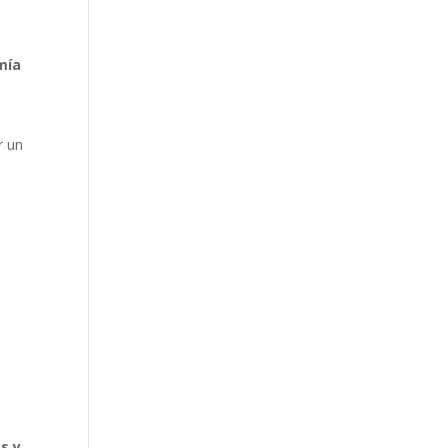
mía
r un
s y