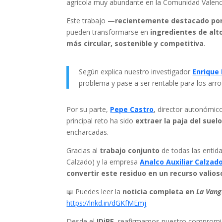
agrícola muy abundante en la Comunidad Valenc
Este trabajo —
recientemente destacado po
pueden transformarse en
ingredientes de alt
más circular, sostenible y competitiva
.
Según explica nuestro investigador
Enrique
problema y pase a ser rentable para los arro
Por su parte,
Pepe Castro
, director autonómic
principal reto ha sido
extraer la paja del suel
encharcadas.
Gracias al
trabajo conjunto
de todas las entid
Calzado) y la empresa
Analco Auxiliar Calzado
convertir este residuo en un recurso valios
📖 Puedes leer la
noticia completa en
La Vang
https://lnkd.in/dGKfMEmj
Desde el
IDiBE
, reafirmamos nuestro comprom