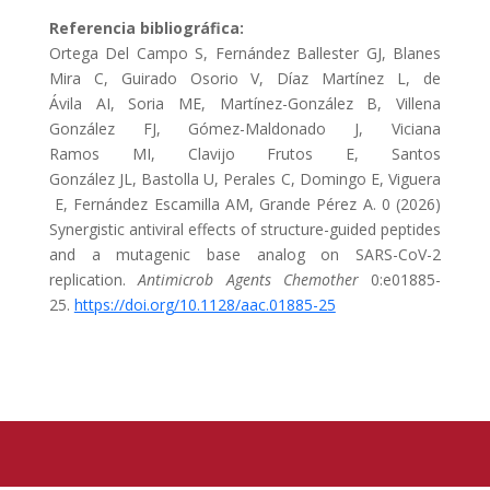
Referencia bibliográfica:
Ortega Del Campo S, Fernández Ballester GJ, Blanes
Mira C, Guirado Osorio V, Díaz Martínez L, de
Ávila AI, Soria ME, Martínez-González B, Villena
González FJ, Gómez-Maldonado J, Viciana
Ramos MI, Clavijo Frutos E, Santos
González JL, Bastolla U, Perales C, Domingo E, Viguera
E, Fernández Escamilla AM, Grande Pérez A. 0 (2026)
Synergistic antiviral effects of structure-guided peptides
and a mutagenic base analog on SARS-CoV-2
replication.
Antimicrob Agents Chemother
0:e01885-
25.
https://doi.org/10.1128/aac.01885-25